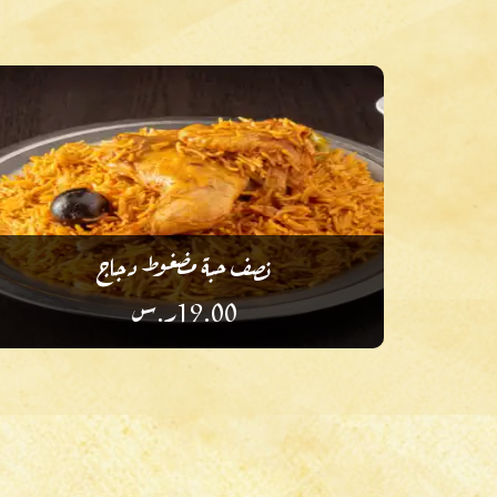
نصف حبة مضغوط دجاج
19.00
ر.س
أضف إلى أطباقك المفضلة