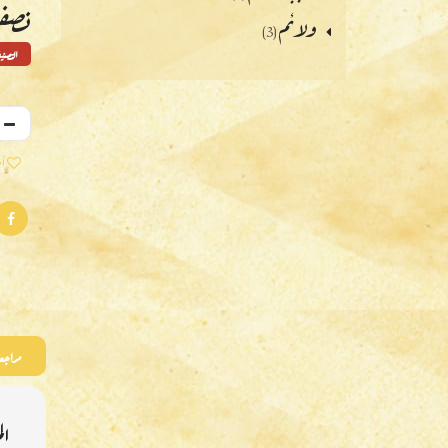
نصف 
ولائم
(3)
التصن
أض
مراجعا
ال