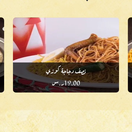
نصف دجاجة كوزي
19.00
ر.س
أضف إلى أطباقك المفضلة