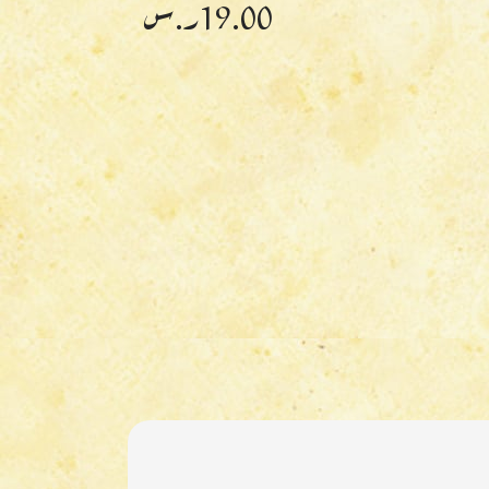
19.00
ر.س