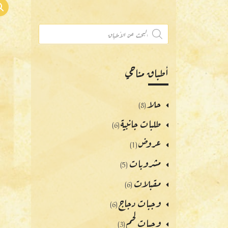
أطباق مناحي
حلا
(8)
طلبات جانبية
(6)
عروض
(1)
مشروبات
(5)
مقبلات
(6)
وجبات دجاج
(6)
وجبات لحم
(3)