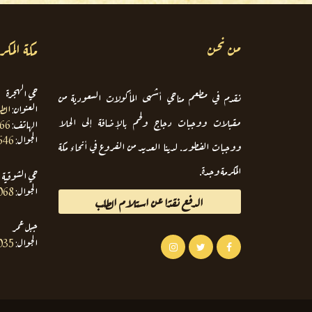
من نحن
مكة المكر
حي الهجرة
نقدم في مطعم مناحي أشهى المأكولات السعودية من
العنوان:
الط
مقبلات ووجبات دجاج ولحم بالإضافة إلى الحلا
الهاتف:
666
الجوال:
646
ووجبات الفطور. لدينا العديد من الفروع في أنحاء مكة
المكرمة وجدة.
حي الشوقية
الجوال:
068
الدفع نقدًا عن استلام الطلب
جبل عمر
الجوال:
035