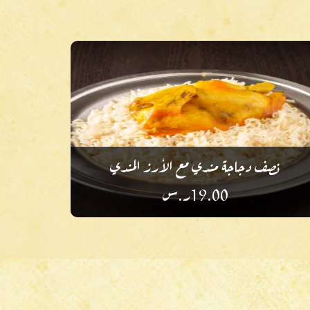
نصف دجاجة مندي مع الأرز المندي
19.00
ر.س
أضف إلى أطباقك المفضلة