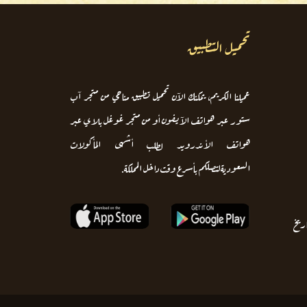
تحميل التطبيق
عميلنا الكريم، يمكنك الآن تحميل تطبيق مناحي من متجر آب
ستور عبر هواتف الآيفون أو من متجر غوغل بلاي عبر
هواتف الأندرويد لطلب أشهى المأكولات
السعوديةلتصلكم بأسرع وقت داخل المملكة.
اريخ