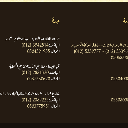
مة
جدة
طريق الملك عبدالعزيز - ميدان علوم البحار
ريق الدائري الثالث - مقابل شركة الكهرباء
الهاتف:
(012) 6942514
(012) 5339777 - (012) 5339
الجوال:
0504591955
0506838
حي الصفا - تقاطع الأربعين مع التحلية
الهاتف:
(012) 2881320
0560400
الجوال:
0537330620
شارع حراء - شرق طريق الملك باتجاه دوار الت
0560800
الهاتف:
(012) 2889225
الجوال:
0503775951