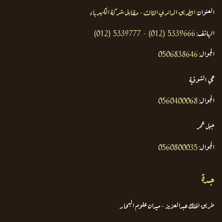
العنوان:
الطريق الدائري الثالث - مقابل شركة الكهرباء
الهاتف:
(012) 5339777 - (012) 5339666
الجوال:
0506838646
حي الشوقية
الجوال:
0560400068
جبل عمر
الجوال:
0560800035
جدة
طريق الملك عبدالعزيز - ميدان علوم البحار