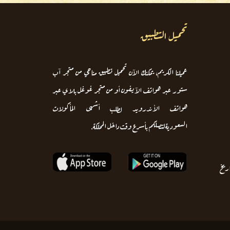
تحميل التطبيق
عميلنا الكريم، يمكنك الآن تحميل تطبيق مناحي من متجر آب
ستور عبر هواتف الآيفون أو من متجر غوغل بلاي عبر
هواتف الأندرويد لطلب أشهى المأكولات
السعوديةلتصلكم بأسرع وقت داخل المملكة.
اريخ