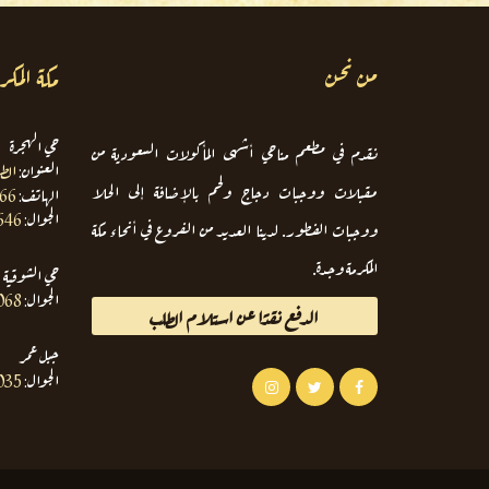
من نحن
مكة المكر
حي الهجرة
نقدم في مطعم مناحي أشهى المأكولات السعودية من
العنوان:
الط
مقبلات ووجبات دجاج ولحم بالإضافة إلى الحلا
الهاتف:
666
الجوال:
646
ووجبات الفطور. لدينا العديد من الفروع في أنحاء مكة
المكرمة وجدة.
حي الشوقية
الجوال:
068
الدفع نقدًا عن استلام الطلب
جبل عمر
الجوال:
035