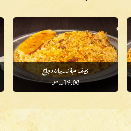
نصف حبة زربيان دجاج
19.00
ر.س
أضف إلى أطباقك المفضلة