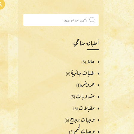
أطباق مناحي
حلا
(8)
طلبات جانبية
(6)
عروض
(1)
مشروبات
(5)
مقبلات
(6)
وجبات دجاج
(6)
وجبات لحم
(3)