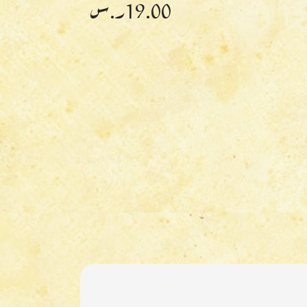
19.00
ر.س