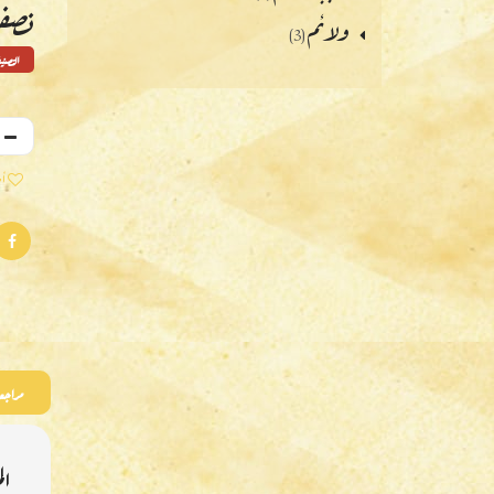
نصف 
ولائم
(3)
التصن
أض
مراجعا
ال