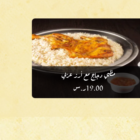
مظبي دجاج مع أرز عربي
19.00
ر.س
أضف إلى أطباقك المفضلة