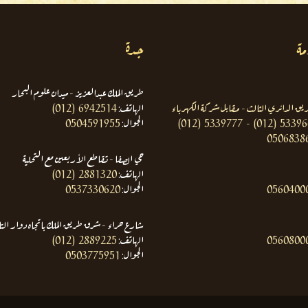
مة
جدة
طريق الملك عبدالعزيز - ميدان علوم البحار
ريق الدائري الثالث - مقابل شركة الكهرباء
الهاتف:
(012) 6942514
(012) 5339777 - (012) 5339
الجوال:
0504591955
0506838
حي الصفا - تقاطع الأربعين مع التحلية
الهاتف:
(012) 2881320
0560400
الجوال:
0537330620
شارع حراء - شرق طريق الملك باتجاه دوار الت
0560800
الهاتف:
(012) 2889225
الجوال:
0503775951