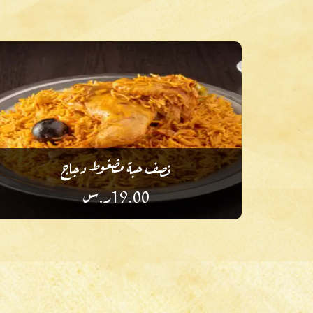
نصف حبة مضغوط دجاج
19.00
ر.س
أضف إلى أطباقك المفضلة